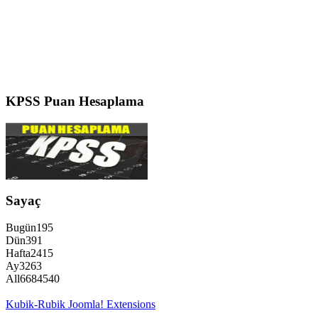
KPSS
Puan Hesaplama
Sayaç
Bugün
195
Dün
391
Hafta
2415
Ay
3263
All
6684540
Kubik-Rubik Joomla! Extensions