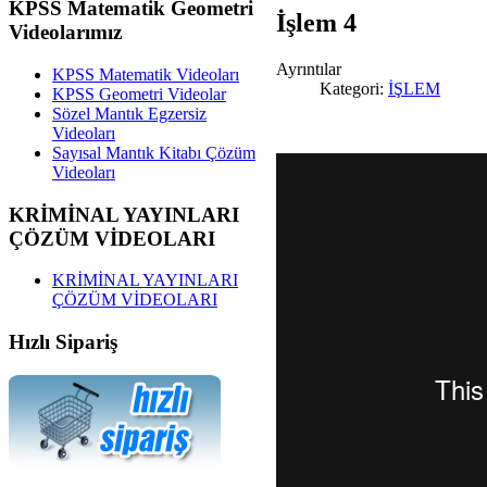
KPSS
Matematik Geometri
İşlem 4
Videolarımız
Ayrıntılar
KPSS Matematik Videoları
Kategori:
İŞLEM
KPSS Geometri Videolar
Sözel Mantık Egzersiz
Videoları
Sayısal Mantık Kitabı Çözüm
Videoları
KRİMİNAL
YAYINLARI
ÇÖZÜM VİDEOLARI
KRİMİNAL YAYINLARI
ÇÖZÜM VİDEOLARI
Hızlı
Sipariş