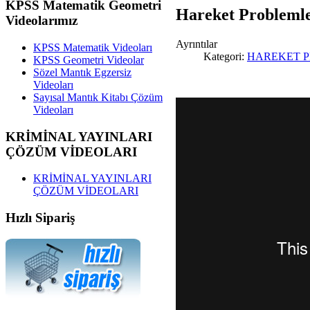
KPSS
Matematik Geometri
Hareket Problemle
Videolarımız
Ayrıntılar
KPSS Matematik Videoları
Kategori:
HAREKET 
KPSS Geometri Videolar
Sözel Mantık Egzersiz
Videoları
Sayısal Mantık Kitabı Çözüm
Videoları
KRİMİNAL
YAYINLARI
ÇÖZÜM VİDEOLARI
KRİMİNAL YAYINLARI
ÇÖZÜM VİDEOLARI
Hızlı
Sipariş