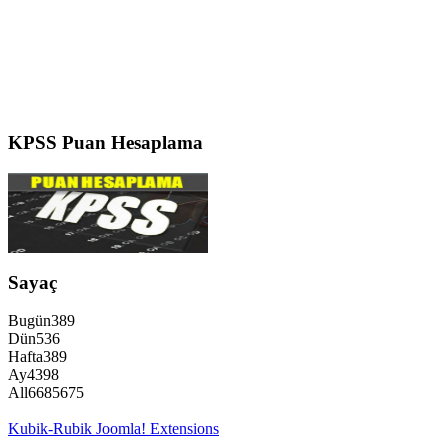
KPSS
Puan Hesaplama
Sayaç
Bugün
389
Dün
536
Hafta
389
Ay
4398
All
6685675
Kubik-Rubik Joomla! Extensions